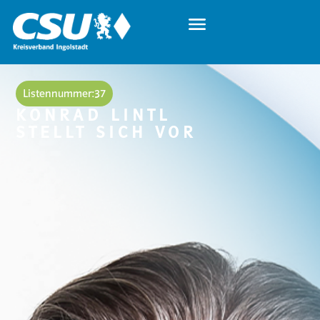
Listennummer:
37
KONRAD LINTL
STELLT SICH VOR