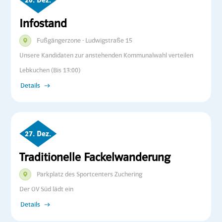
Infostand
Fußgängerzone - Ludwigstraße 15
Unsere Kandidaten zur anstehenden Kommunalwahl verteilen
Lebkuchen (Bis 13:00)
Details
27. Dez.
Traditionelle Fackelwanderung
Parkplatz des Sportcenters Zuchering
Der OV Süd lädt ein
Details