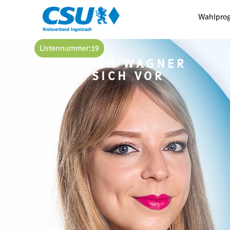
Wahlpro
Listennummer:
19
ELISABETH WAGNER
STELLT SICH VOR